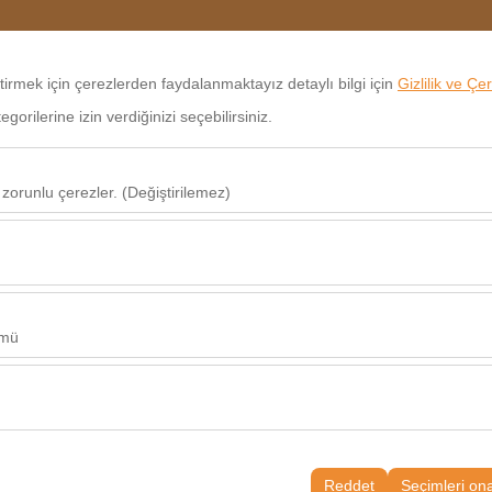
+90 530 789 99 99
Rez
eştirmek için çerezlerden faydalanmaktayız detaylı bilgi için
Gizlilik ve Çe
orilerine izin verdiğinizi seçebilirsiniz.
Alış Tarih & Saat
09
 zorunlu çerezler. (Değiştirilemez)
u şekilde çalışması, güvenlik, oturum yönetimi ve temel işlevler için gere
sıl kullanıldığını (ziyaretçi sayısı, en çok ziyaret edilen sayfalar, kullanı
Bu veriler, web sitesi performansını ölçmek ve kullanıcı deneyimini sürekl
ümü
alanlarınıza uygun kişiselleştirilmiş reklamlar göstermemize ve reklam k
yısı, tıklama oranı) ölçmemize olanak tanır.
rayüzü ayarlarınızı, dil tercihinizi ve diğer yapılandırmalarınızı koruyara
nı ve sürekliliğini sağlamak amacıyla kullanılır.
Reddet
Seçimleri on