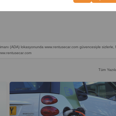
alimanı (ADA) lokasyonunda www.rentusecar.com güvencesiyle sizlerle,
www.rentusecar.com
Tüm Yazıl