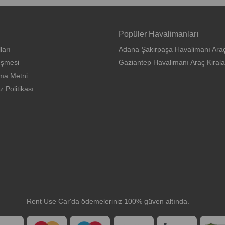
Popüler Havalimanları
ları
Adana Şakirpaşa Havalimanı Ara
eşmesi
Gaziantep Havalimanı Araç Kiral
ma Metni
z Politikası
Rent Use Car'da ödemeleriniz 100% güven altında.