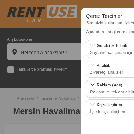
Çerez Tercihleri
Sitemizin kullanışını iyil
Aşağıdan hangi çerez kateg
Alış Lokasyonu
Gerekli & Teknik
Nereden Alacaksınız?
Sayfanın çalışması için
Bu çerezler sitenin doğr
Analitik
Farklı yerde bırakmak istiyorum
bırakılamaz.
Ziyaretçi analizleri
Bu çerezler, sitemizin na
Reklam (Ads)
analiz etmemizi sağlar. 
Reklam ve reklam ölç
kullanılır.
Anasayfa
Kiralama Noktaları
Mersin Havalimanı (ADA)
Bu çerezler, size ilgi 
Kişiselleştirme
Mersin Havalimanı (ADA)
etkinliğini (gösterim sa
İçerik kişiselleştirme
Bu çerezler, kullanıcı a
deneyiminizin tutarlılığı