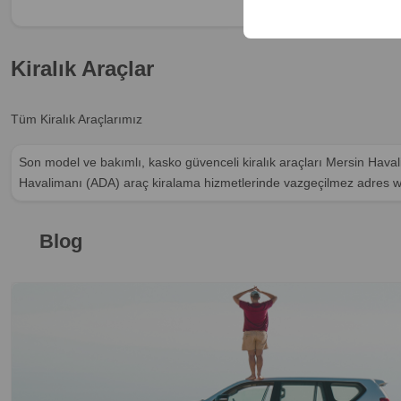
Kiralık Araçlar
Tüm Kiralık Araçlarımız
Son model ve bakımlı, kasko güvenceli kiralık araçları Mersin Hav
Havalimanı (ADA) araç kiralama hizmetlerinde vazgeçilmez adres 
Blog