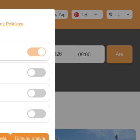
TR
TL
ervasyon Yönetimi
Giriş Yap
rez Politikası
Bırakış Tarih & Saat
Ara
:00
09:00
klidir. Devre dışı
cı davranışları)
i iyileştirmek için
ampanyalarımızın
k, platformdaki
ayla
Tümünü onayla