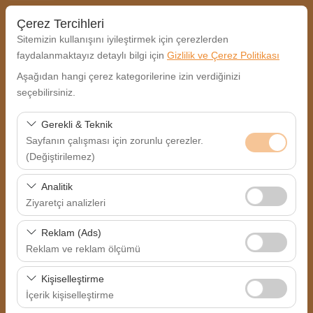
Çerez Tercihleri
Sitemizin kullanışını iyileştirmek için çerezlerden
faydalanmaktayız detaylı bilgi için
Gizlilik ve Çerez Politikası
Aşağıdan hangi çerez kategorilerine izin verdiğinizi
Uygun Fiyat Garantisi ile Aracızı Bugün Kiralayın!
seçebilirsiniz.
Gaziantep Havalimanı güvenilir araç kiralama hizmetleri.
Gerekli & Teknik
Alış Lokasyonu
Sayfanın çalışması için zorunlu çerezler.
(Değiştirilemez)
Nereden Alacaksınız?
Bu çerezler sitenin doğru şekilde çalışması, güvenlik,
Analitik
oturum yönetimi ve temel işlevler için gereklidir. Devre
Ziyaretçi analizleri
Farklı yerde bırakmak istiyorum
dışı bırakılamaz.
Bu çerezler, sitemizin nasıl kullanıldığını (ziyaretçi sayısı,
Reklam (Ads)
Alış Tarih & Saat
en çok ziyaret edilen sayfalar, kullanıcı davranışları)
Reklam ve reklam ölçümü
analiz etmemizi sağlar. Bu veriler, web sitesi
09:00
Bu çerezler, size ilgi alanlarınıza uygun kişiselleştirilmiş
performansını ölçmek ve kullanıcı deneyimini sürekli
Kişiselleştirme
reklamlar göstermemize ve reklam kampanyalarımızın
iyileştirmek için kullanılır.
İçerik kişiselleştirme
Bırakış Tarih & Saat
etkinliğini (gösterim sayısı, tıklama oranı) ölçmemize